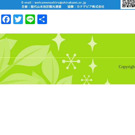
Facebook
Twitter
Line
共
有
Copyrigh